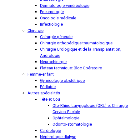
Dermatologie-vénéréologie
Pneumologie
Oncologie médicale
Infectiologie
Chirurgie
Chirurgie générale
Chirurgie orthopédique traumatologique
Chirurgie Urologique et de la Transplantation,
Andrologie
Neurochirurgie
Plateau technique: Bloc Opératoire
Femme-enfant
Gynécologie obstétrique
Pédiatrie
Autres spécialités
Tête et Cou
Oto-Rhino Laryngologie (ORL) et Chirurgie
Cervico-Faciale
Ophtalmologie
Odonto-stomatologie
Cardiologie
Néphrologie dialyse