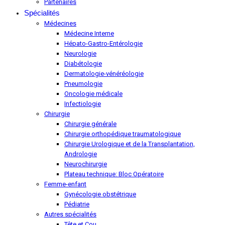
Partenaires
Spécialités
Médecines
Médecine Interne
Hépato-Gastro-Entérologie
Neurologie
Diabétologie
Dermatologie-vénéréologie
Pneumologie
Oncologie médicale
Infectiologie
Chirurgie
Chirurgie générale
Chirurgie orthopédique traumatologique
Chirurgie Urologique et de la Transplantation,
Andrologie
Neurochirurgie
Plateau technique: Bloc Opératoire
Femme-enfant
Gynécologie obstétrique
Pédiatrie
Autres spécialités
Tête et Cou